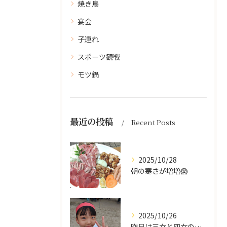
焼き鳥
宴会
子連れ
スポーツ観戦
モツ鍋
最近の投稿
Recent Posts
2025/10/28
朝の寒さが増増😱
2025/10/26
昨日は三女と四女の運動会🥰