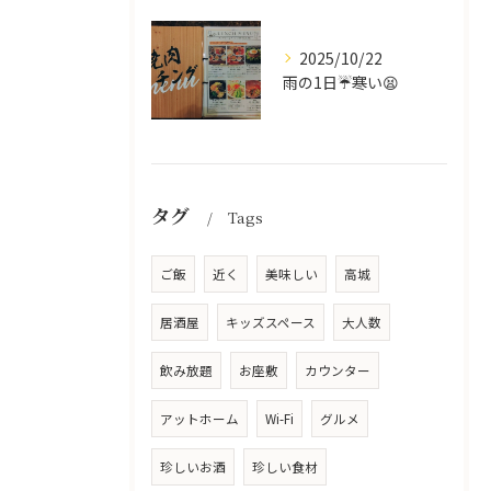
2025/10/22
雨の1日☔寒い😫
タグ
Tags
ご飯
近く
美味しい
高城
居酒屋
キッズスペース
大人数
飲み放題
お座敷
カウンター
アットホーム
Wi-Fi
グルメ
珍しいお酒
珍しい食材