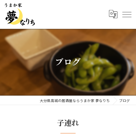
ブログ
大分県高城の居酒屋ならうまか家 夢なりち
ブログ
子連れ