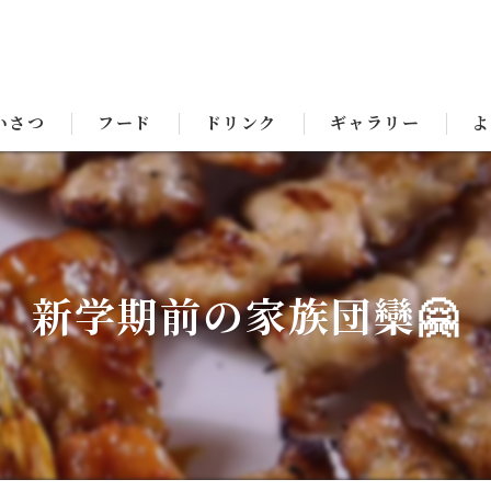
いさつ
フード
ドリンク
ギャラリー
よ
新学期前の家族団欒🤗