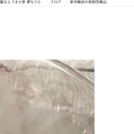
屋ならうまか家 夢なりち
ブログ
新学期前の家族団欒🤗