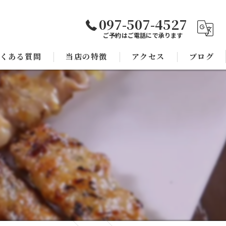
097-507-4527
ご予約はご電話にで承ります
くある質問
当店の特徴
アクセス
ブログ
焼き鳥
コラム
宴会
子連れ
スポーツ観戦
モツ鍋