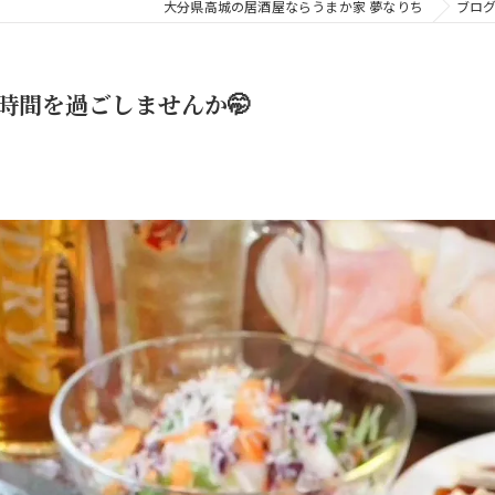
大分県高城の居酒屋ならうまか家 夢なりち
ブロ
時間を過ごしませんか🤭