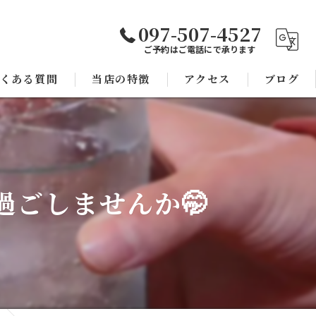
097-507-4527
ご予約はご電話にで承ります
くある質問
当店の特徴
アクセス
ブログ
焼き鳥
コラム
宴会
ごしませんか🤭
子連れ
スポーツ観戦
モツ鍋