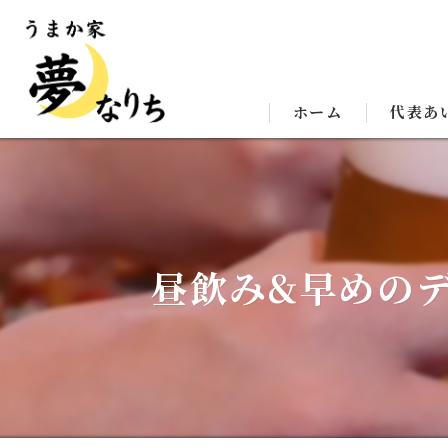
ホーム
代表あ
昼飲み&早めの