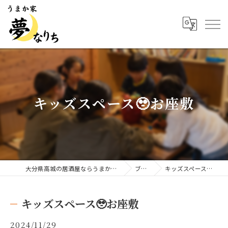
キッズスペース🥹お座敷
大分県高城の居酒屋ならうまか家 夢なりち
ブログ
キッズスペース🥹お座敷
キッズスペース🥹お座敷
2024/11/29