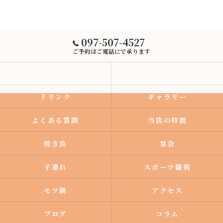
097-507-4527
ご予約はご電話にで承ります
代表あいさつ
フード
ドリンク
ギャラリー
よくある質問
当店の特徴
焼き鳥
宴会
子連れ
スポーツ観戦
モツ鍋
アクセス
ブログ
コラム