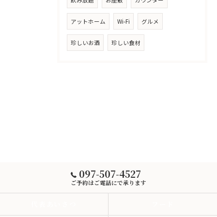
飲み放題
お座敷
カウンター
アットホーム
Wi-Fi
グルメ
珍しいお酒
珍しい食材
097-507-4527
ご予約はご電話にで承ります
代表あいさつ
フード