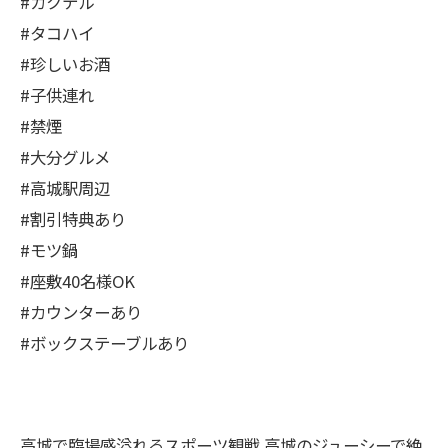
#カクテル
#タコハイ
#珍しいお酒
#子供連れ
#禁煙
#大分グルメ
#高城駅周辺
#割引特典あり
#モツ鍋
#座敷40名様OK
#カウンターあり
#ボックステーブルあり
高城で臨場感溢れるスポーツ観戦
高城のジューシーで絶