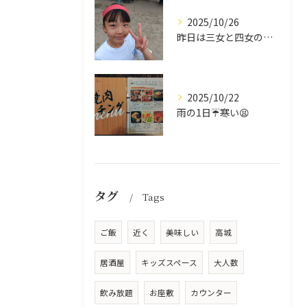
2025/10/26
昨日は三女と四女の運動会🥰
2025/10/22
雨の1日☔寒い😫
タグ
Tags
ご飯
近く
美味しい
高城
居酒屋
キッズスペース
大人数
飲み放題
お座敷
カウンター