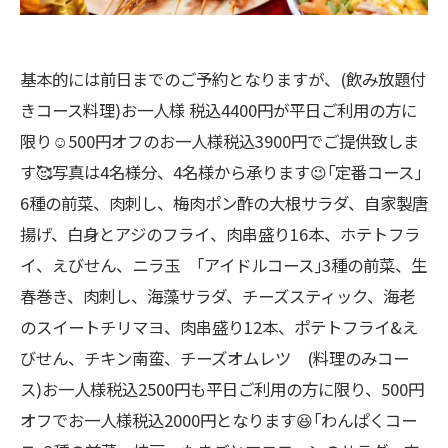
基本的には前日までのご予約となりますが、(飲み放題付
きコース料理)お一人様 税込4400円が平日ご利用の方に
限り☺️500円オフのお一人様税込3900円でご提供致しま
す🥰写真は4名様分、4名様から承ります😉｢定番コース｣
6種の前菜、肉刺し、梅肉ポン酢の大根サラダ、自家製唐
揚げ、白身とアジのフライ、肉串盛り16本、ホテトフラ
イ、えびせん、ニラ玉 ｢アイドルコース｣3種の前菜、生
春巻き、肉刺し、海藻サラダ、チーズスティック、海老
のスイートチリマヨ、肉串盛り12本、ポテトフライ&え
びせん、チキン南蛮、チーズオムレツ (料理のみコー
ス)お一人様税込2500円も平日ご利用の方に限り、500円
オフでお一人様税込2000円となります😆｢わんぱくコー