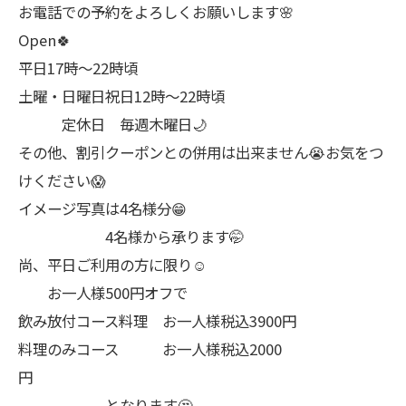
お電話での予約をよろしくお願いします🌸
Open🍀
平日17時～22時頃
土曜・日曜日祝日12時〜22時頃
定休日 毎週木曜日🌙
その他、割引クーポンとの併用は出来ません😭お気をつ
けください😱
イメージ写真は4名様分😁
4名様から承ります🤭
尚、平日ご利用の方に限り☺️
お一人様500円オフで
飲み放付コース料理 お一人様税込3900円
料理のみコース お一人様税込2000
円
となります🤔