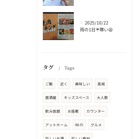
2025/10/22
雨の1日☔寒い😫
タグ
Tags
ご飯
近く
美味しい
高城
居酒屋
キッズスペース
大人数
飲み放題
お座敷
カウンター
アットホーム
Wi-Fi
グルメ
珍しいお酒
珍しい食材