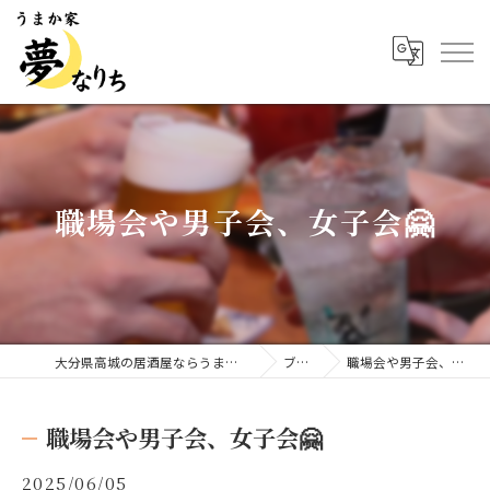
職場会や男子会、女子会🤗
大分県高城の居酒屋ならうまか家 夢なりち
ブログ
職場会や男子会、女子会🤗
職場会や男子会、女子会🤗
2025/06/05