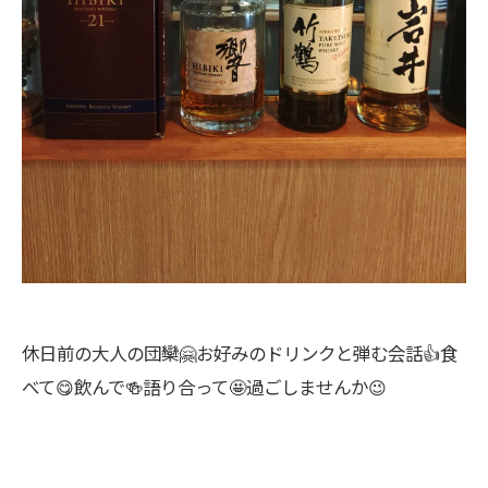
休日前の大人の団欒🤗お好みのドリンクと弾む会話👍食
べて😋飲んで🍻語り合って🤩過ごしませんか😉