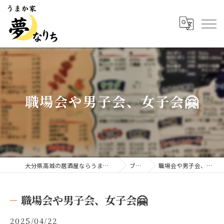
職場会や男子会、女子会🤗
大分県高城の居酒屋ならうまか家 夢なりち
ブログ
職場会や男子会、女子会🤗
職場会や男子会、女子会🤗
2025/04/22