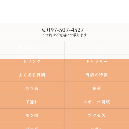
097-507-4527
ご予約はご電話にで承ります
代表あいさつ
フード
ドリンク
ギャラリー
よくある質問
当店の特徴
焼き鳥
宴会
子連れ
スポーツ観戦
モツ鍋
アクセス
ブログ
コラム