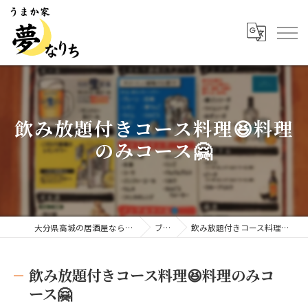
飲み放題付きコース料理😆料理
のみコース🤗
大分県高城の居酒屋ならうまか家 夢なりち
ブログ
飲み放題付きコース料理😆料理のみコース🤗
飲み放題付きコース料理😆料理のみコ
ース🤗