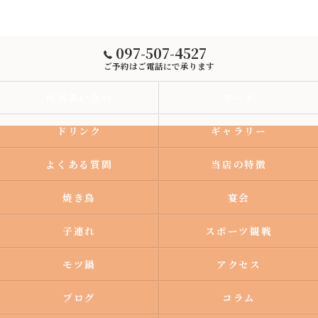
097-507-4527
ご予約はご電話にで承ります
代表あいさつ
フード
ドリンク
ギャラリー
よくある質問
当店の特徴
焼き鳥
宴会
子連れ
スポーツ観戦
モツ鍋
アクセス
ブログ
コラム