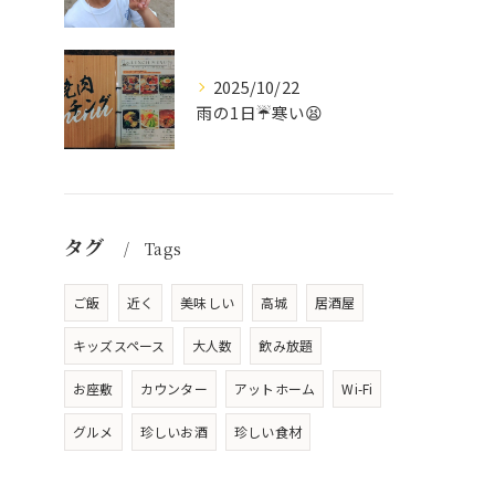
2025/10/22
雨の1日☔寒い😫
タグ
Tags
ご飯
近く
美味しい
高城
居酒屋
キッズスペース
大人数
飲み放題
お座敷
カウンター
アットホーム
Wi-Fi
グルメ
珍しいお酒
珍しい食材