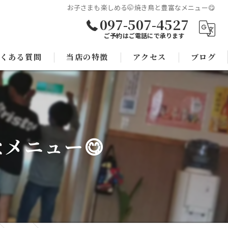
お子さまも楽しめる🤭焼き鳥と豊富なメニュー😋
097-507-4527
ご予約はご電話にで承ります
くある質問
当店の特徴
アクセス
ブログ
焼き鳥
コラム
宴会
メニュー😋
子連れ
スポーツ観戦
モツ鍋