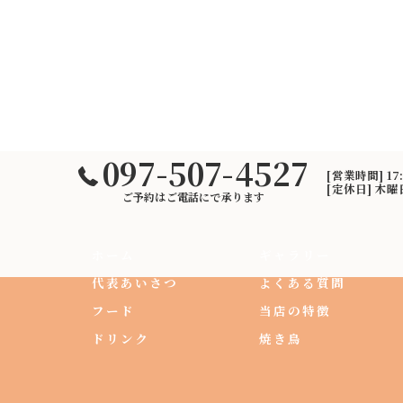
097-507-4527
[営業時間] 17
[定休日] 木
ご予約はご電話にで承ります
ホーム
ギャラリー
代表あいさつ
よくある質問
フード
当店の特徴
ドリンク
焼き鳥