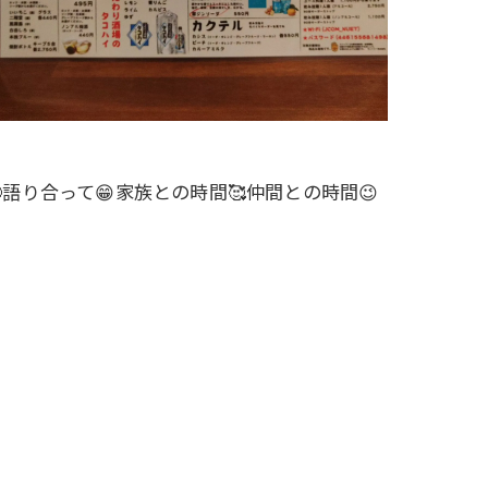
語り合って😁家族との時間🥰仲間との時間😉