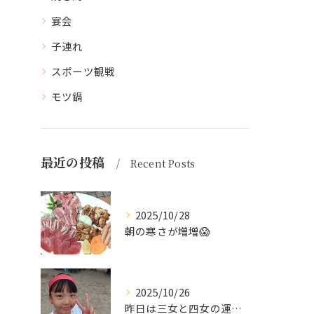
宴会
子連れ
スポーツ観戦
モツ鍋
最近の投稿
Recent Posts
2025/10/28
朝の寒さが増増😱
2025/10/26
昨日は三女と四女の運動会🥰