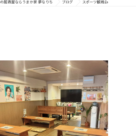
の居酒屋ならうまか家 夢なりち
ブログ
スポーツ観戦👍