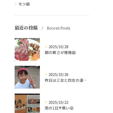
モツ鍋
最近の投稿
Recent Posts
2025/10/28
朝の寒さが増増😱
2025/10/26
昨日は三女と四女の運動会🥰
2025/10/22
雨の1日☔寒い😫