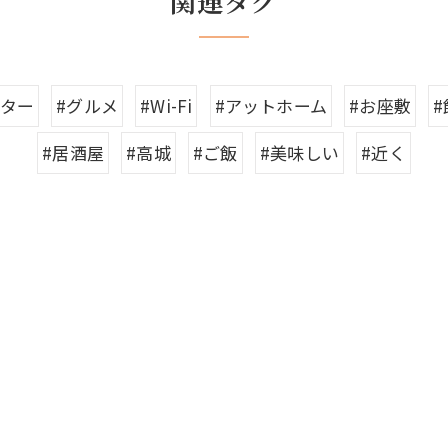
関連タグ
ンター
#グルメ
#Wi-Fi
#アットホーム
#お座敷
#居酒屋
#高城
#ご飯
#美味しい
#近く