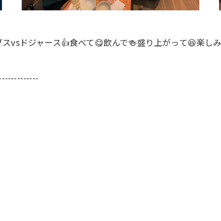
vsドジャース👍食べて😋飲んで🍻盛り上がって😆楽しみ
-------------