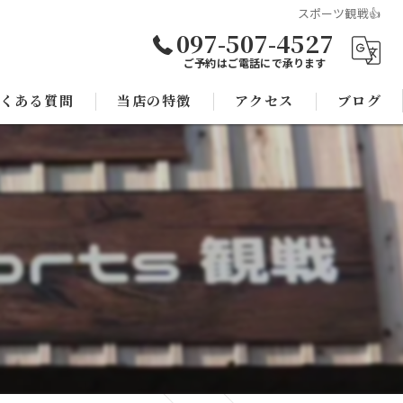
スポーツ観戦👍
097-507-4527
ご予約はご電話にで承ります
くある質問
当店の特徴
アクセス
ブログ
焼き鳥
コラム
宴会
子連れ
スポーツ観戦
モツ鍋