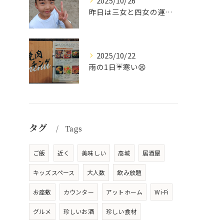
2025/10/26
昨日は三女と四女の運動会🥰
2025/10/22
雨の1日☔寒い😫
タグ
Tags
ご飯
近く
美味しい
高城
居酒屋
キッズスペース
大人数
飲み放題
お座敷
カウンター
アットホーム
Wi-Fi
グルメ
珍しいお酒
珍しい食材