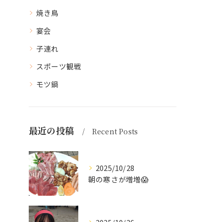
焼き鳥
宴会
子連れ
スポーツ観戦
モツ鍋
最近の投稿
Recent Posts
2025/10/28
朝の寒さが増増😱