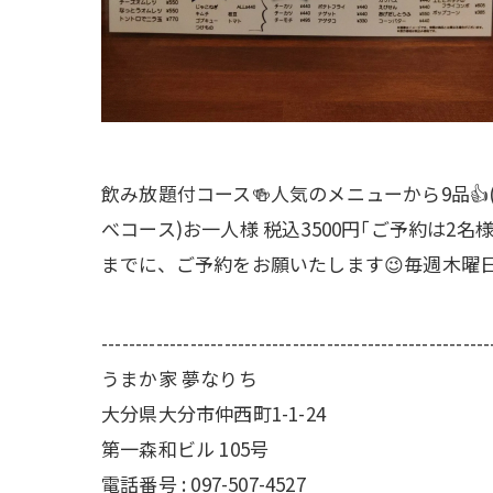
飲み放題付コース🍻人気のメニューから9品👍
べコース)お一人様 税込3500円｢ご予約は2名
までに、ご予約をお願いたします😉毎週木曜
---------------------------------------------------------
うまか家 夢なりち
大分県大分市仲西町1-1-24
第一森和ビル 105号
電話番号 : 097-507-4527