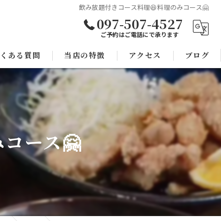
飲み放題付きコース料理😆料理のみコース🤗
097-507-4527
ご予約はご電話にで承ります
くある質問
当店の特徴
アクセス
ブログ
焼き鳥
コラム
宴会
コース🤗
子連れ
スポーツ観戦
モツ鍋