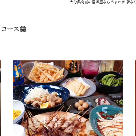
大分県高城の居酒屋ならうまか家 夢な
コース🤗