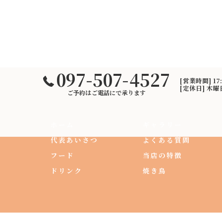
097-507-4527
[営業時間] 17
[定休日] 木
ご予約はご電話にで承ります
ホーム
ギャラリー
代表あいさつ
よくある質問
フード
当店の特徴
ドリンク
焼き鳥