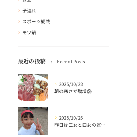
子連れ
スポーツ観戦
モツ鍋
最近の投稿
Recent Posts
2025/10/28
朝の寒さが増増😱
2025/10/26
昨日は三女と四女の運動会🥰