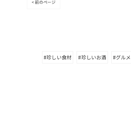
< 前のページ
#珍しい食材
#珍しいお酒
#グルメ