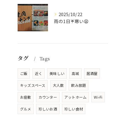
2025/10/22
雨の1日☔寒い😫
タグ
Tags
ご飯
近く
美味しい
高城
居酒屋
キッズスペース
大人数
飲み放題
お座敷
カウンター
アットホーム
Wi-Fi
グルメ
珍しいお酒
珍しい食材