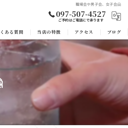
職場会や男子会、女子会🤗
097-507-4527
ご予約はご電話にで承ります
くある質問
当店の特徴
アクセス
ブログ
焼き鳥
コラム
宴会

子連れ
スポーツ観戦
モツ鍋