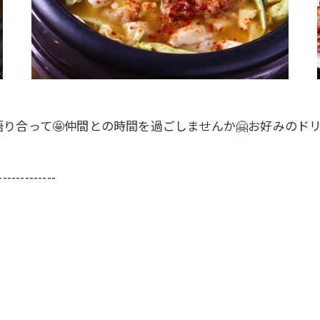
語り合って🤩仲間との時間を過ごしませんか🤗お好みのド
-------------