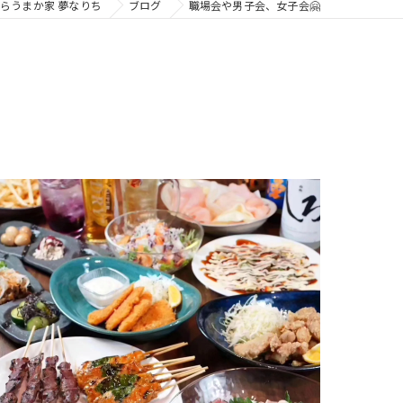
らうまか家 夢なりち
ブログ
職場会や男子会、女子会🤗