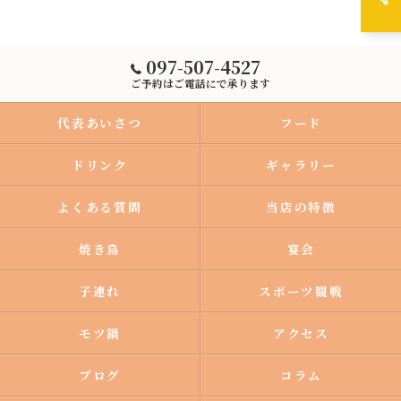
097-507-4527
ご予約はご電話にで承ります
代表あいさつ
フード
ドリンク
ギャラリー
よくある質問
当店の特徴
焼き鳥
宴会
子連れ
スポーツ観戦
モツ鍋
アクセス
ブログ
コラム