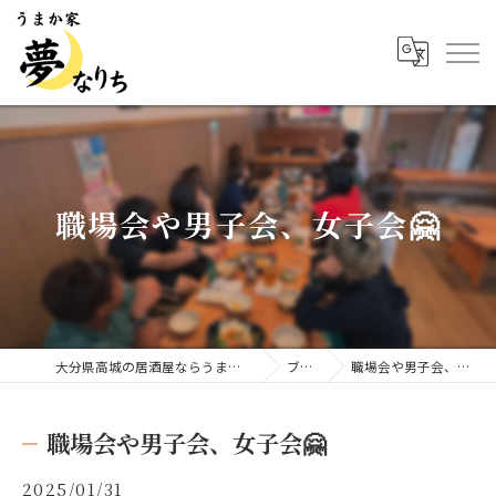
職場会や男子会、女子会🤗
大分県高城の居酒屋ならうまか家 夢なりち
ブログ
職場会や男子会、女子会🤗
職場会や男子会、女子会🤗
2025/01/31