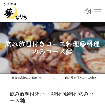
飲み放題付きコース料理😆料理
のみコース🤗
大分県高城の居酒屋ならうまか家 夢なりち
ブログ
飲み放題付きコース料理😆料理のみコース🤗
飲み放題付きコース料理😆料理のみコ
ース🤗