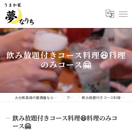
飲み放題付きコース料理😆料理
のみコース🤗
大分県高城の居酒屋ならうまか家 夢なりち
ブログ
飲み放題付きコース料理😆料理のみコース🤗
飲み放題付きコース料理😆料理のみコ
ース🤗