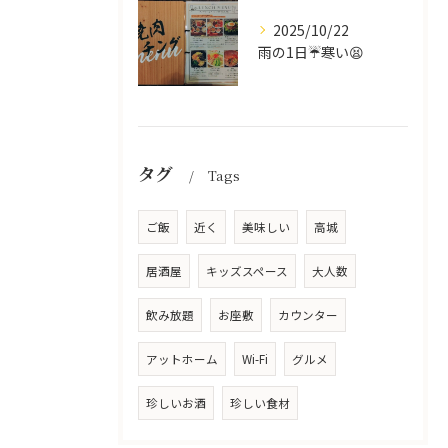
2025/10/22
雨の1日☔寒い😫
タグ
Tags
ご飯
近く
美味しい
高城
居酒屋
キッズスペース
大人数
飲み放題
お座敷
カウンター
アットホーム
Wi-Fi
グルメ
珍しいお酒
珍しい食材