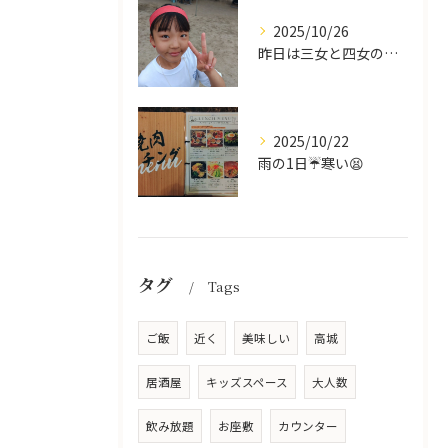
2025/10/26
昨日は三女と四女の運動会🥰
2025/10/22
雨の1日☔寒い😫
タグ
Tags
ご飯
近く
美味しい
高城
居酒屋
キッズスペース
大人数
飲み放題
お座敷
カウンター