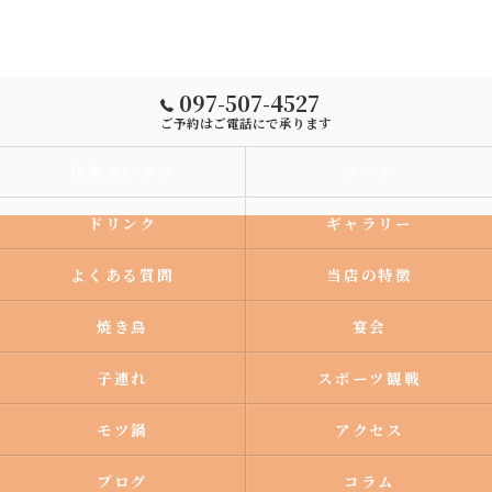
097-507-4527
ご予約はご電話にで承ります
代表あいさつ
フード
ドリンク
ギャラリー
よくある質問
当店の特徴
焼き鳥
宴会
子連れ
スポーツ観戦
モツ鍋
アクセス
ブログ
コラム