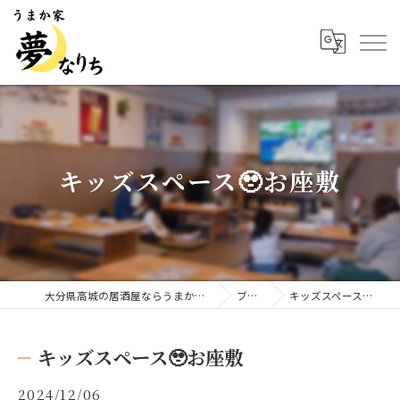
キッズスペース🥹お座敷
大分県高城の居酒屋ならうまか家 夢なりち
ブログ
キッズスペース🥹お座敷
キッズスペース🥹お座敷
2024/12/06