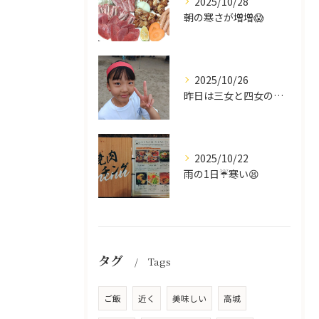
2025/10/28
朝の寒さが増増😱
2025/10/26
昨日は三女と四女の運動会🥰
2025/10/22
雨の1日☔寒い😫
タグ
Tags
ご飯
近く
美味しい
高城