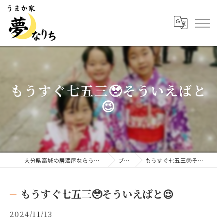
もうすぐ七五三🥹そういえばと
😉
大分県高城の居酒屋ならうまか家 夢なりち
ブログ
もうすぐ七五三🥹そういえばと😉
もうすぐ七五三🥹そういえばと😉
2024/11/13