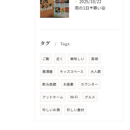
2025/10/22
雨の1日☔寒い😫
タグ
Tags
ご飯
近く
美味しい
高城
居酒屋
キッズスペース
大人数
飲み放題
お座敷
カウンター
アットホーム
Wi-Fi
グルメ
珍しいお酒
珍しい食材