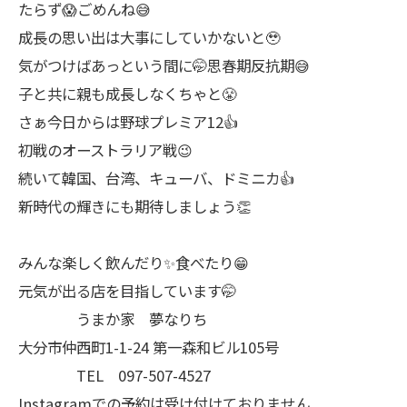
たらず😱ごめんね😅
成長の思い出は大事にしていかないと🥹
気がつけばあっという間に🤭思春期反抗期😅
子と共に親も成長しなくちゃと😤
さぁ今日からは野球プレミア12👍
初戦のオーストラリア戦😉
続いて韓国、台湾、キューバ、ドミニカ👍
新時代の輝きにも期待しましょう👏
みんな楽しく飲んだり✨食べたり😁
元気が出る店を目指しています🤭
うまか家 夢なりち
大分市仲西町1-1-24 第一森和ビル105号
TEL 097-507-4527
Instagramでの予約は受け付けておりません