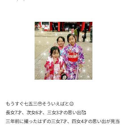
もうすぐ七五三🥹そういえばと😉
長女7才、次女6才、三女3才の思い出🥰
三年前に撮ったはずの三女7才、四女4才の思い出が見当