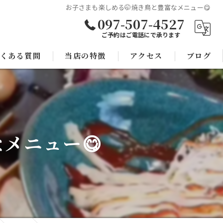
お子さまも楽しめる🤭焼き鳥と豊富なメニュー😋
097-507-4527
ご予約はご電話にで承ります
くある質問
当店の特徴
アクセス
ブログ
焼き鳥
コラム
宴会
メニュー😋
子連れ
スポーツ観戦
モツ鍋