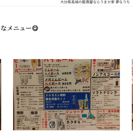
大分県高城の居酒屋ならうまか家 夢なりち
なメニュー😋