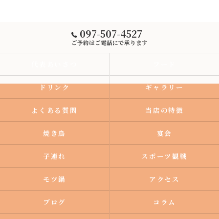
097-507-4527
ご予約はご電話にで承ります
代表あいさつ
フード
ドリンク
ギャラリー
よくある質問
当店の特徴
焼き鳥
宴会
子連れ
スポーツ観戦
モツ鍋
アクセス
ブログ
コラム