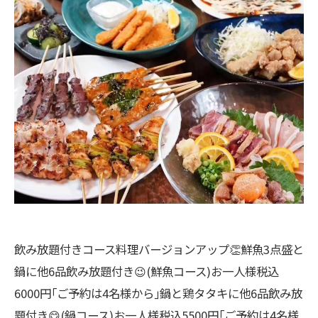
飲み放題付きコース料理バージョンアップ👏鮮魚3点盛と
鍋に他6品飲み放題付き😉(鮮魚コース)お一人様税込
6000円｢ご予約は4名様から｣鍋と鶏タタキに他6品飲み放
題付き😋(鍋コース)お一人様税込5500円｢ご予約は4名様