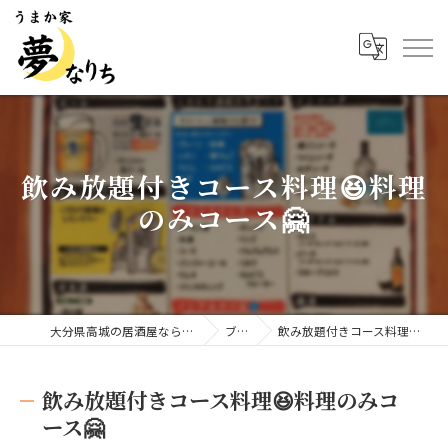
飲み放題付きコース料理😆料理
のみコース🤗
大分県高城の居酒屋ならうまか家 夢なりち
ブログ
飲み放題付きコース料理😆料理のみコース🤗
飲み放題付きコース料理😆料理のみコ
ース🤗