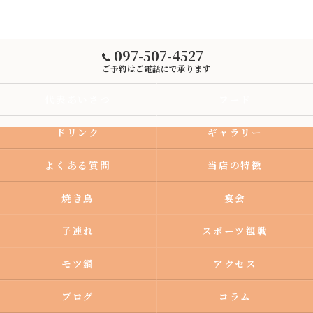
097-507-4527
ご予約はご電話にで承ります
代表あいさつ
フード
ドリンク
ギャラリー
よくある質問
当店の特徴
焼き鳥
宴会
子連れ
スポーツ観戦
モツ鍋
アクセス
ブログ
コラム