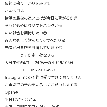
最後に盛り上がりをみせて
さぁ今日は
横浜の最後の追い上げが今日に繋がるか👏
それともやはりソフトバンクか👊
いい試合を期待したい😆
みんな楽しく飲んだり✨食べたり😁
元気が出る店を目指しています🤭
うまか家 夢なりち
大分市仲西町1-1-24 第一森和ビル105号
TEL 097-507-4527
Instagramでの予約は受け付けておりません
お電話での予約をよろしくお願いします🌸
Open🍀
平日17時～22時頃
土曜・日曜日祝日12時〜22時頃