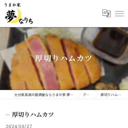
厚切りハムカツ
大分県高城の居酒屋ならうまか家 夢なりち
ブログ
厚切りハムカツ
厚切りハムカツ
2024/10/27