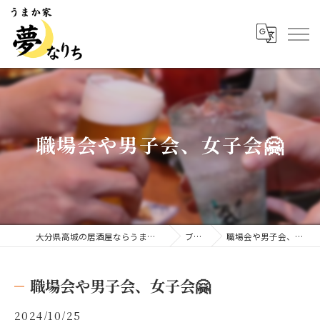
職場会や男子会、女子会🤗
大分県高城の居酒屋ならうまか家 夢なりち
ブログ
職場会や男子会、女子会🤗
職場会や男子会、女子会🤗
2024/10/25