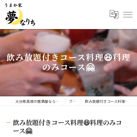
飲み放題付きコース料理😆料理
のみコース🤗
大分県高城の居酒屋ならうまか家 夢なりち
ブログ
飲み放題付きコース料理😆料理のみコース🤗
飲み放題付きコース料理😆料理のみコ
ース🤗