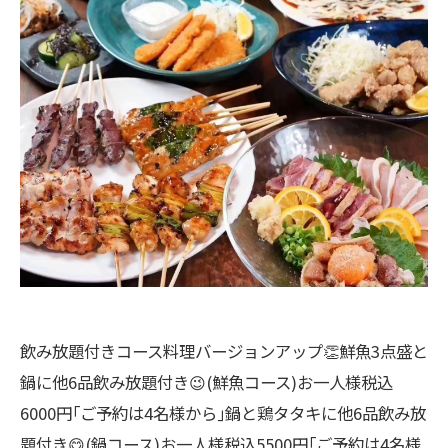
飲み放題付きコース料理バージョンアップ👏鮮魚3点盛と
鍋に他6品飲み放題付き😉(鮮魚コース)お一人様税込
6000円｢ご予約は4名様から｣鍋と鶏タタキに他6品飲み放
題付き😋(鍋コース)お一人様税込5500円｢ご予約は4名様