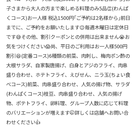
子さまから大人の方まで楽しめる料理のみ5品👏(わんぱ
くコース)お一人様 税込1500円｢ご予約は2名様から｣前日
までに、ご予約をお願いたします😉毎週木曜日は定休日
です😅その他、割引クーポンとの併用は出来ません😭お
気をつけください😱尚、平日のご利用はお一人様500円
割引😆(定番コース)6種類の前菜、肉刺し、梅肉ポン酢の
大根サラダ、自家製唐揚げ、白身とアジのフライ、肉串
盛り合わせ、ホテトフライ、えびせん、ニラ玉(ちょい食
べコース)前菜、肉串盛り合わせ、人気の揚げ物、サラダ
(わんぱくコース)枝豆、肉串盛り合わせ、人気の揚げ
物、ポテトフライ、卵料理、グループ人数に応じて料理
のバリエーションが増えます🤭詳しくは店舗へお問い合
わせください👍