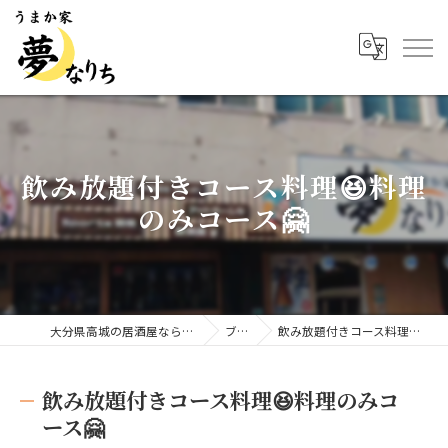
飲み放題付きコース料理😆料理
のみコース🤗
大分県高城の居酒屋ならうまか家 夢なりち
ブログ
飲み放題付きコース料理😆料理のみコース🤗
飲み放題付きコース料理😆料理のみコ
ース🤗