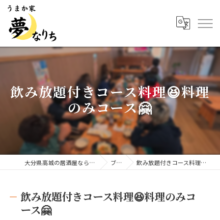
飲み放題付きコース料理😆料理
のみコース🤗
大分県高城の居酒屋ならうまか家 夢なりち
ブログ
飲み放題付きコース料理😆料理のみコース🤗
飲み放題付きコース料理😆料理のみコ
ース🤗