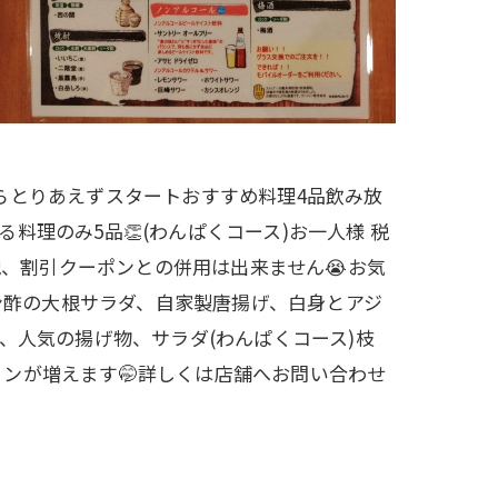
ーからとりあえずスタートおすすめ料理4品飲み放
る料理のみ5品👏(わんぱくコース)お一人様 税
の他、割引クーポンとの併用は出来ません😭お気
ポン酢の大根サラダ、自家製唐揚げ、白身とアジ
、人気の揚げ物、サラダ(わんぱくコース)枝
ンが増えます🤭詳しくは店舗へお問い合わせ