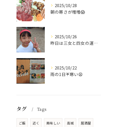
2025/10/28
朝の寒さが増増😱
2025/10/26
昨日は三女と四女の運動会🥰
2025/10/22
雨の1日☔寒い😫
タグ
Tags
ご飯
近く
美味しい
高城
居酒屋