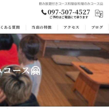
飲み放題付きコース料理😆料理のみコース🤗
097-507-4527
ご予約はご電話にで承ります
くある質問
当店の特徴
アクセス
ブログ
焼き鳥
コラム
宴会
コース🤗
子連れ
スポーツ観戦
モツ鍋