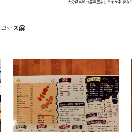
大分県高城の居酒屋ならうまか家 夢な
コース🤗