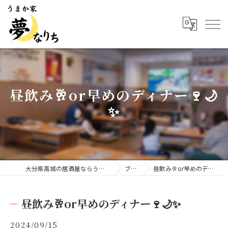
昼飲み🥂or早めのディナー🍷🌙
✨
大分県高城の居酒屋ならうまか家 夢なりち
ブログ
昼飲み🥂or早めのディナー🍷🌙✨
昼飲み🥂or早めのディナー🍷🌙✨
2024/09/15