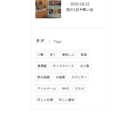
2025/10/22
雨の1日☔寒い😫
タグ
Tags
ご飯
近く
美味しい
高城
居酒屋
キッズスペース
大人数
飲み放題
お座敷
カウンター
アットホーム
Wi-Fi
グルメ
珍しいお酒
珍しい食材