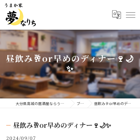
昼飲み🥂or早めのディナー🍷🌙
✨
大分県高城の居酒屋ならうまか家 夢なりち
ブログ
昼飲み🥂or早めのディナー🍷🌙✨
昼飲み🥂or早めのディナー🍷🌙✨
2024/09/07