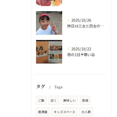
2025/10/26
昨日は三女と四女の運動会🥰
2025/10/22
雨の1日☔寒い😫
タグ
Tags
ご飯
近く
美味しい
高城
居酒屋
キッズスペース
大人数