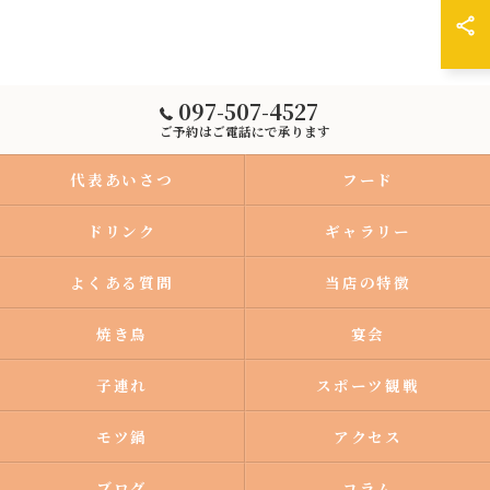
097-507-4527
ご予約はご電話にで承ります
代表あいさつ
フード
ドリンク
ギャラリー
よくある質問
当店の特徴
焼き鳥
宴会
子連れ
スポーツ観戦
モツ鍋
アクセス
ブログ
コラム