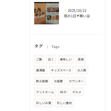
2025/10/22
雨の1日☔寒い😫
タグ
Tags
ご飯
近く
美味しい
高城
居酒屋
キッズスペース
大人数
飲み放題
お座敷
カウンター
アットホーム
Wi-Fi
グルメ
珍しいお酒
珍しい食材