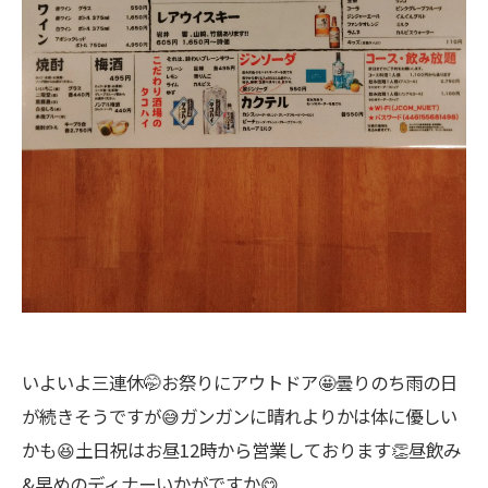
いよいよ三連休🤭お祭りにアウトドア🤩曇りのち雨の日
が続きそうですが😅ガンガンに晴れよりかは体に優しい
かも😆土日祝はお昼12時から営業しております👏昼飲み
&早めのディナーいかがですか😋