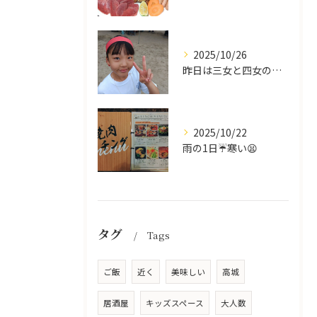
2025/10/26
昨日は三女と四女の運動会🥰
2025/10/22
雨の1日☔寒い😫
タグ
Tags
ご飯
近く
美味しい
高城
居酒屋
キッズスペース
大人数