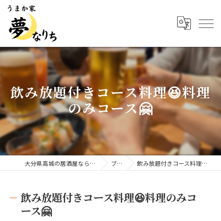
飲み放題付きコース料理😆料理
のみコース🤗
大分県高城の居酒屋ならうまか家 夢なりち
ブログ
飲み放題付きコース料理😆料理のみコース🤗
飲み放題付きコース料理😆料理のみコ
ース🤗