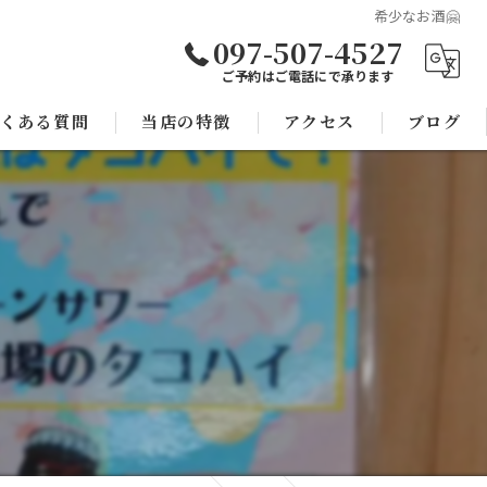
希少なお酒🤗
097-507-4527
ご予約はご電話にで承ります
くある質問
当店の特徴
アクセス
ブログ
焼き鳥
コラム
宴会
子連れ
スポーツ観戦
モツ鍋