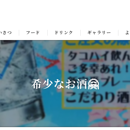
いさつ
フード
ドリンク
ギャラリー
よ
希少なお酒🤗