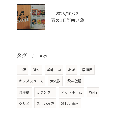
2025/10/22
雨の1日☔寒い😫
タグ
Tags
ご飯
近く
美味しい
高城
居酒屋
キッズスペース
大人数
飲み放題
お座敷
カウンター
アットホーム
Wi-Fi
グルメ
珍しいお酒
珍しい食材