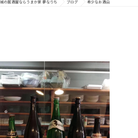
城の居酒屋ならうまか家 夢なりち
ブログ
希少なお酒🤗