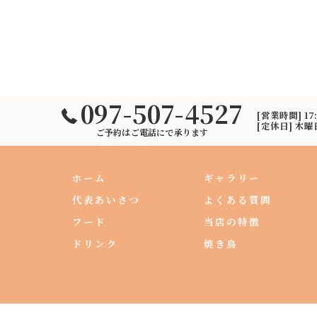
097-507-4527
[営業時間] 17
[定休日] 木
ご予約はご電話にで承ります
ホーム
ギャラリー
代表あいさつ
よくある質問
フード
当店の特徴
ドリンク
焼き鳥