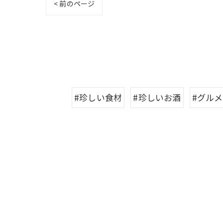
< 前のページ
#珍しい食材
#珍しいお酒
#グルメ