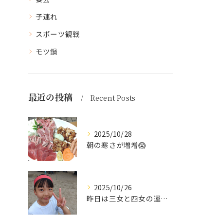
子連れ
スポーツ観戦
モツ鍋
最近の投稿
Recent Posts
2025/10/28
朝の寒さが増増😱
2025/10/26
昨日は三女と四女の運動会🥰