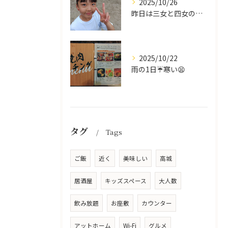
2025/10/26
昨日は三女と四女の運動会🥰
2025/10/22
雨の1日☔寒い😫
タグ
Tags
ご飯
近く
美味しい
高城
居酒屋
キッズスペース
大人数
飲み放題
お座敷
カウンター
アットホーム
Wi-Fi
グルメ