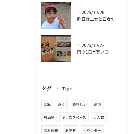
2025/10/26
昨日は三女と四女の運動会🥰
2025/10/22
雨の1日☔寒い😫
タグ
Tags
ご飯
近く
美味しい
高城
居酒屋
キッズスペース
大人数
飲み放題
お座敷
カウンター