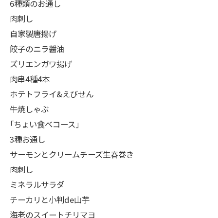
6種類のお通し
肉刺し
自家製唐揚げ
餃子のニラ醤油
ズリエンガワ揚げ
肉串4種4本
ホテトフライ&えびせん
牛焼しゃぶ
｢ちょい食べコース｣
3種お通し
サーモンとクリームチーズ生春巻き
肉刺し
ミネラルサラダ
チーカリと小判de山芋
海老のスイートチリマヨ