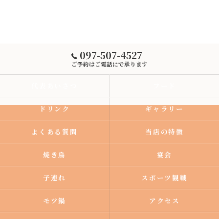
097-507-4527
ご予約はご電話にで承ります
代表あいさつ
フード
ドリンク
ギャラリー
よくある質問
当店の特徴
焼き鳥
宴会
子連れ
スポーツ観戦
モツ鍋
アクセス