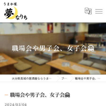
職場会や男子会、女子会🤗
大分県高城の居酒屋ならうまか家 夢なりち
ブログ
職場会や男子会、女子会🤗
職場会や男子会、女子会🤗
2024/03/04