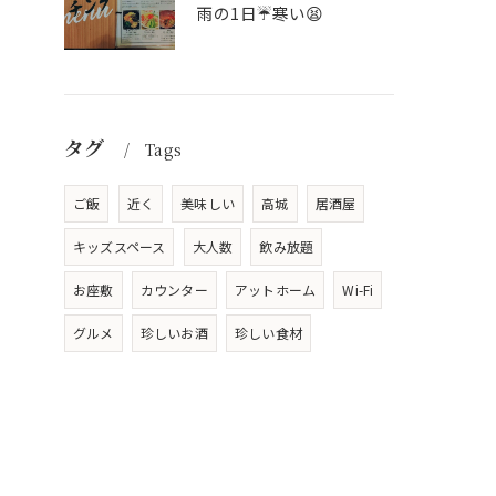
雨の1日☔寒い😫
タグ
Tags
ご飯
近く
美味しい
高城
居酒屋
キッズスペース
大人数
飲み放題
お座敷
カウンター
アットホーム
Wi-Fi
グルメ
珍しいお酒
珍しい食材