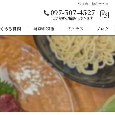
焼き鳥に鍋が合う☺️
097-507-4527
ご予約はご電話にで承ります
くある質問
当店の特徴
アクセス
ブログ
焼き鳥
コラム
宴会
子連れ
スポーツ観戦
モツ鍋