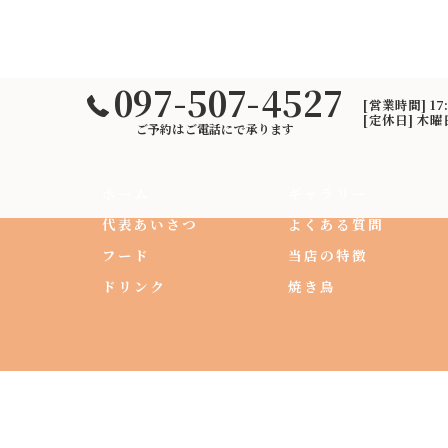
097-507-4527
[営業時間] 17
[定休日] 木
ご予約はご電話にで承ります
ホーム
ギャラリー
代表あいさつ
よくある質問
フード
当店の特徴
ドリンク
焼き鳥