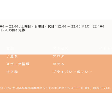
:00 〜 22:00 / 土曜日・日曜日・祝日：12:00 〜 22:00 ※LO：22：00
曜日・その他不定休
宴会
アクセス
サイト
子連れ
ブログ
スポーツ観戦
コラム
モツ鍋
プライバシーポリシー
© 2026 大分県高城の居酒屋ならうまか家 夢なりち ALL RIGHTS RESERVED.