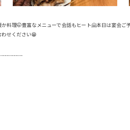
暖か料理🤭豊富なメニューで会話もヒート🤗本日は宴会ご
わせください😁
-------------