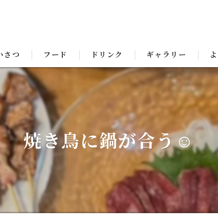
いさつ
フード
ドリンク
ギャラリー
よ
焼き鳥に鍋が合う☺️