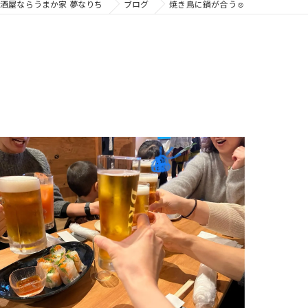
酒屋ならうまか家 夢なりち
ブログ
焼き鳥に鍋が合う☺️