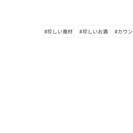
#珍しい食材
#珍しいお酒
#カウ