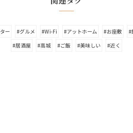
関連タグ
ンター
#グルメ
#Wi-Fi
#アットホーム
#お座敷
#居酒屋
#高城
#ご飯
#美味しい
#近く