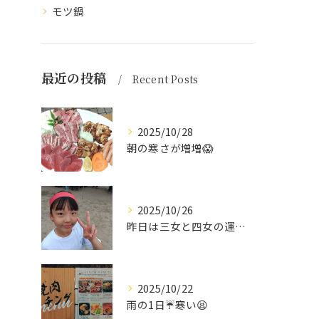
モツ鍋
最近の投稿
Recent Posts
2025/10/28
朝の寒さが増増😱
2025/10/26
昨日は三女と四女の運動会🥰
2025/10/22
雨の1日☔寒い😫