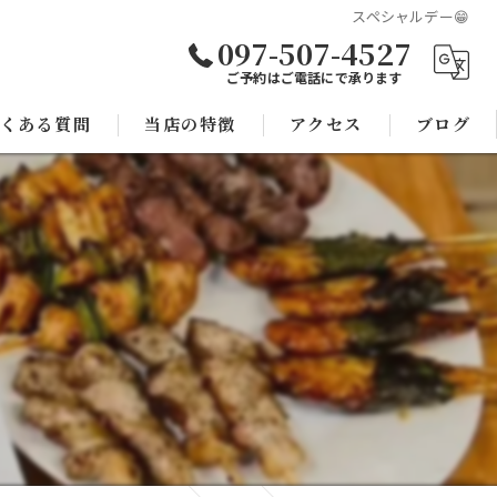
スペシャルデー😁
097-507-4527
ご予約はご電話にで承ります
くある質問
当店の特徴
アクセス
ブログ
焼き鳥
コラム
宴会
子連れ
スポーツ観戦
モツ鍋