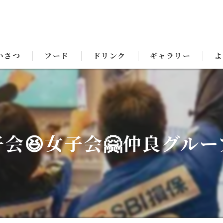
いさつ
フード
ドリンク
ギャラリー
よ
会😆女子会🤗仲良グルー