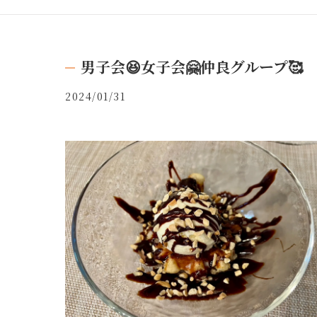
男子会😆女子会🤗仲良グループ🥰
2024/01/31