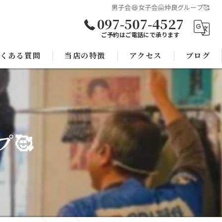
男子会😆女子会🤗仲良グループ🥰
097-507-4527
ご予約はご電話にで承ります
くある質問
当店の特徴
アクセス
ブログ
焼き鳥
コラム
宴会
プ🥰
子連れ
スポーツ観戦
モツ鍋