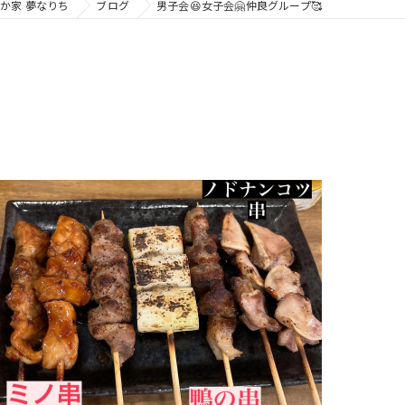
か家 夢なりち
ブログ
男子会😆女子会🤗仲良グループ🥰