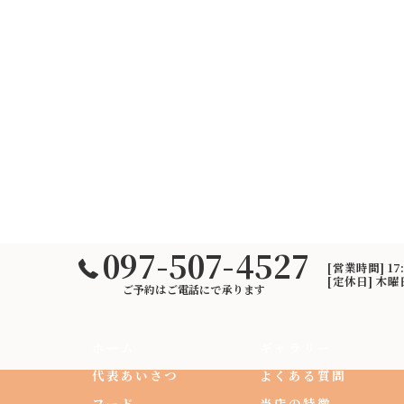
097-507-4527
[営業時間] 17
[定休日] 木
ご予約はご電話にで承ります
ホーム
ギャラリー
代表あいさつ
よくある質問
フード
当店の特徴