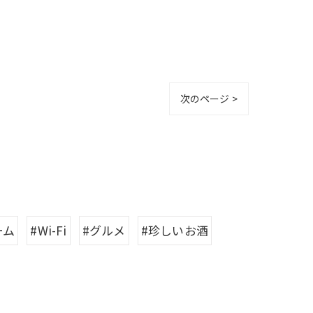
次のページ >
ーム
#Wi-Fi
#グルメ
#珍しいお酒