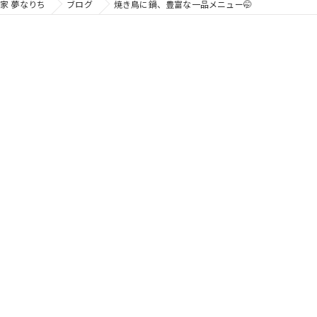
家 夢なりち
ブログ
焼き鳥に鍋、豊富な一品メニュー🤭