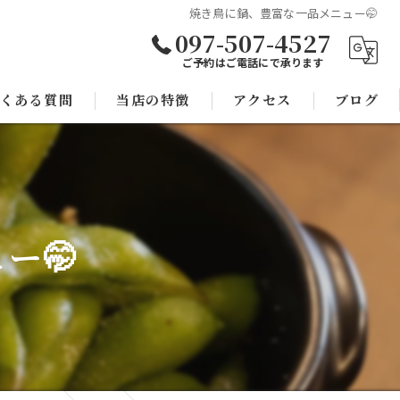
焼き鳥に鍋、豊富な一品メニュー🤭
097-507-4527
ご予約はご電話にで承ります
くある質問
当店の特徴
アクセス
ブログ
焼き鳥
コラム
宴会
ー🤭
子連れ
スポーツ観戦
モツ鍋