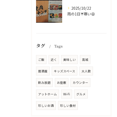
2025/10/22
雨の1日☔寒い😫
タグ
Tags
ご飯
近く
美味しい
高城
居酒屋
キッズスペース
大人数
飲み放題
お座敷
カウンター
アットホーム
Wi-Fi
グルメ
珍しいお酒
珍しい食材