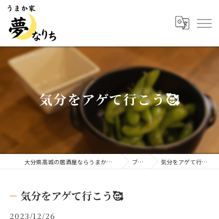
気分をアゲて行こう🥰
大分県高城の居酒屋ならうまか家 夢なりち
ブログ
気分をアゲて行こう🥰
気分をアゲて行こう🥰
2023/12/26