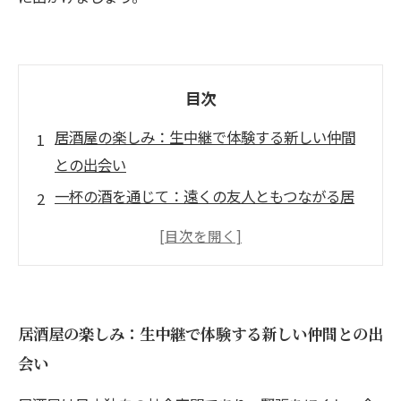
目次
居酒屋の楽しみ：生中継で体験する新しい仲間
との出会い
一杯の酒を通じて：遠くの友人ともつながる居
酒屋体験
リラックスした雰囲気：生中継で居酒屋の魅力
を発見
テクノロジーで広がる楽しさ：リアルタイムで
居酒屋の楽しみ：生中継で体験する新しい仲間との出
味わう居酒屋料理
会い
居酒屋の魔法：生中継で感じる日本文化の深さ