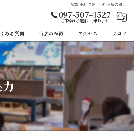
家族連れに優しい居酒屋の魅力
097-507-4527
ご予約はご電話にで承ります
くある質問
当店の特徴
アクセス
ブログ
焼き鳥
コラム
宴会
魅力
子連れ
スポーツ観戦
モツ鍋