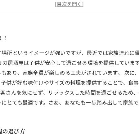
家族向け居酒屋、特別なサービスとおもてなしのカード
リピート率が高い理由とは？家族連れの居酒屋体験
子どもが喜ぶメニューと楽しい空間—家族向け居酒屋の
居酒屋での家族の時間、思い出を作る最高の場所はここ
う！
す場所というイメージが強いですが、最近では家族連れに
けの居酒屋は子供が安心して過ごせる環境を提供していま
もあり、家族全員が楽しめる工夫がされています。 次に
子供が好む味付けやサイズの料理を提供することで、食事
客さんを気にせず、リラックスした時間を過ごせるため、
りにとても最適です。さあ、あなたも一歩踏み出して家族で
屋の選び方