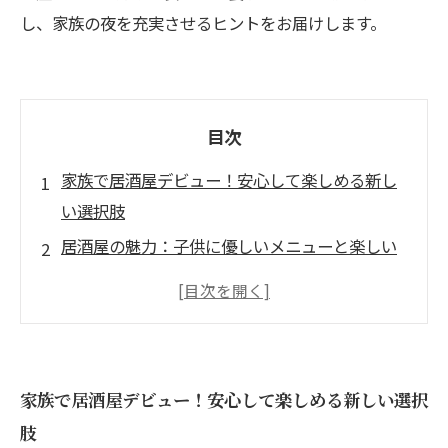
し、家族の夜を充実させるヒントをお届けします。
目次
家族で居酒屋デビュー！安心して楽しめる新し
い選択肢
居酒屋の魅力：子供に優しいメニューと楽しい
空間
落ち着いた雰囲気の中で味わう、大人も子供も
満足の美味しい料理
遊び場完備の居酒屋で、家族の団らんを満喫し
家族で居酒屋デビュー！安心して楽しめる新しい選択
よう
肢
個室で安心！お子様とのディナーを特別なもの