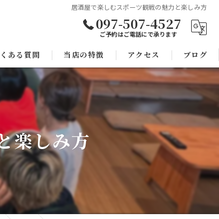
居酒屋で楽しむスポーツ観戦の魅力と楽しみ方
097-507-4527
ご予約はご電話にで承ります
くある質問
当店の特徴
アクセス
ブログ
焼き鳥
コラム
宴会
と楽しみ方
子連れ
スポーツ観戦
モツ鍋