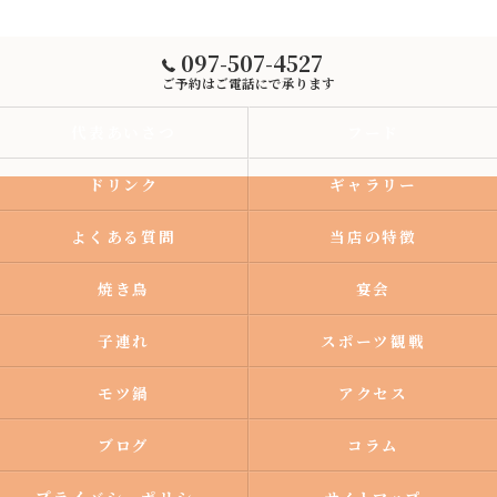
097-507-4527
ご予約はご電話にで承ります
代表あいさつ
フード
ドリンク
ギャラリー
よくある質問
当店の特徴
焼き鳥
宴会
子連れ
スポーツ観戦
モツ鍋
アクセス
ブログ
コラム